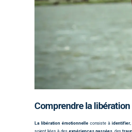
Comprendre la libération
La libération émotionnelle
consiste à
identifier
soient liées à des
expériences passées
, des
trau