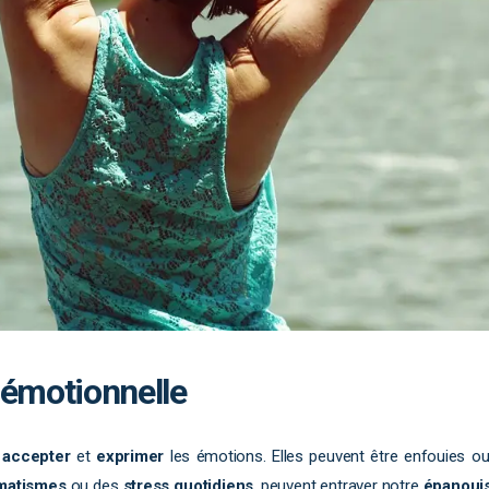
 émotionnelle
,
accepter
et
exprimer
les émotions. Elles peuvent être enfouies ou
matismes
ou des
stress quotidiens
, peuvent entraver notre
épanoui