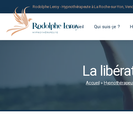
Rodolphe Leroy - Hypnothérapeute à La Roche-sur-Yon, Ven
Accueil
Qui suis-je ?
H
La libér
Accueil
»
Hypnothérapeut