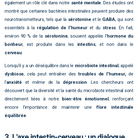
également un rôle clé dans notre
santé mentale
. Des études ont
montré que certaines bactéries intestinales peuvent produire des
neurotransmetteurs, tels que la
sérotonine
et le
GABA
, qui sont
essentiels à la
régulation de l’humeur
et du
stress
. En fait,
environ 90 % de la
sérotonine
, souvent appelée l’
hormone du
bonheur
, est produite dans les
intestins
, et non dans le
cerveau
.
Lorsqu’il y a un déséquilibre dans le
microbiote intestinal
, appelé
dysbiose
, cela peut entraîner des
troubles de l’humeur,
de
l’
anxiété
et même de la
dépression
. Les chercheurs ont
découvert que la diversité et la santé du microbiote intestinal sont
directement liées à notre
bien-être émotionnel
, renforçant
encore l’importance de maintenir une
flore intestinale
équilibrée
.
3. L’axe intestin-cerveau : un dialogue