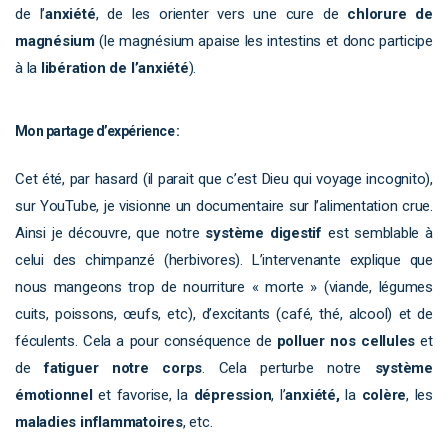
de l’
anxiété
, de les orienter vers une cure de
chlorure de
magnésium
(le magnésium apaise les intestins et donc participe
à la
libération de l’anxiété
).
Mon partage d’expérience :
Cet été, par hasard (il parait que c’est Dieu qui voyage incognito),
sur YouTube, je visionne un documentaire sur l’alimentation crue.
Ainsi je découvre, que notre
système digestif
est semblable à
celui des chimpanzé (herbivores). L’intervenante explique que
nous mangeons trop de nourriture « morte » (viande, légumes
cuits, poissons, œufs, etc), d’excitants (café, thé, alcool) et de
féculents. Cela a pour conséquence de
polluer nos cellules
et
de
fatiguer notre corps
. Cela perturbe notre
système
émotionnel
et favorise, la
dépression
, l’
anxiété,
la
colère
, les
maladies inflammatoires
, etc.