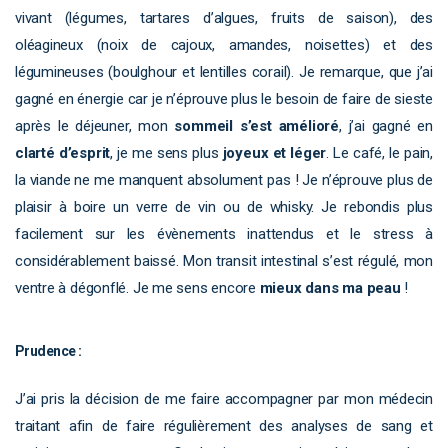
vivant (légumes, tartares d’algues, fruits de saison), des
oléagineux (noix de cajoux, amandes, noisettes) et des
légumineuses (boulghour et lentilles corail). Je remarque, que j’ai
gagné en énergie car je n’éprouve plus le besoin de faire de sieste
après le déjeuner, mon
sommeil s’est amélioré
, j’ai gagné en
clarté d’esprit
, je me sens plus
joyeux et léger
. Le café, le pain,
la viande ne me manquent absolument pas ! Je n’éprouve plus de
plaisir à boire un verre de vin ou de whisky. Je rebondis plus
facilement sur les évènements inattendus et le stress à
considérablement baissé. Mon transit intestinal s’est régulé, mon
ventre à dégonflé. Je me sens encore
mieux dans ma peau
!
Prudence :
J’ai pris la décision de me faire accompagner par mon médecin
traitant afin de faire régulièrement des analyses de sang et