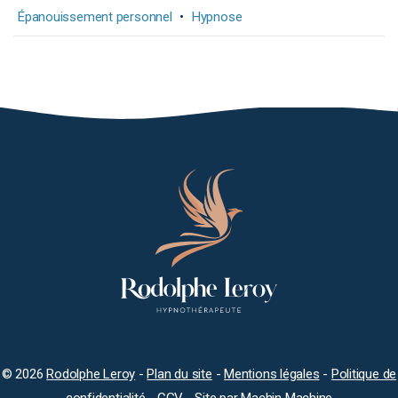
Épanouissement personnel
•
Hypnose
© 2026
Rodolphe Leroy
-
Plan du site
-
Mentions légales
-
Politique de
confidentialité
-
CGV
- Site par
Machin Machine