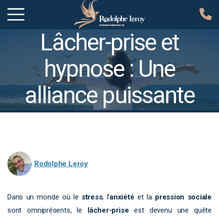
Lâcher-prise et
hypnose : Une
alliance puissante
pour mieux vivre
Accueil
»
Actualités
»
Épanouissement personnel
»
Lâcher-prise
et hypnose : Une alliance puissante pour mieux vivre
Rodolphe Leroy
Dans un monde où le
stress
, l’
anxiété
et la
pression sociale
sont omniprésents, le
lâcher-prise
est devenu une quête