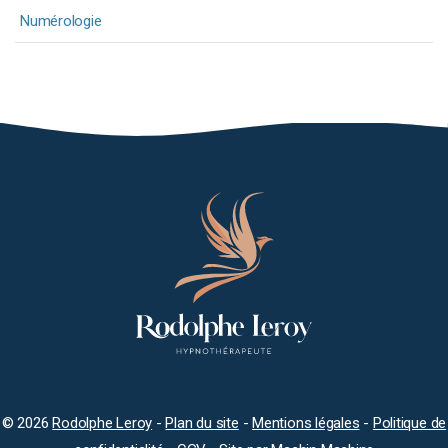
Numérologie
© 2026
Rodolphe Leroy
-
Plan du site
-
Mentions légales
-
Politique de